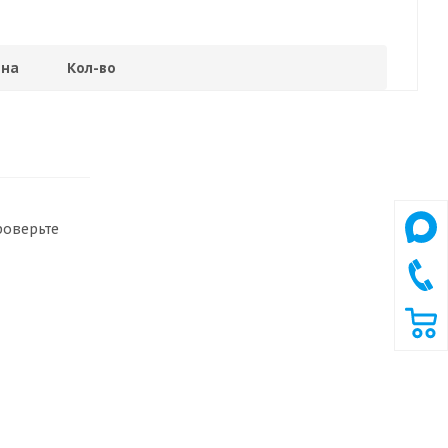
на
Кол-во
роверьте