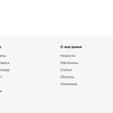
ю
О магазине
аты
Новости
тавки
Магазины
 товар
Статьи
т
Обзоры
Политика
и