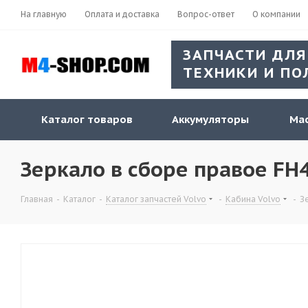
На главную
Оплата и доставка
Вопрос-ответ
О компании
ЗАПЧАСТИ ДЛЯ
ТЕХНИКИ И ПО
Каталог товаров
Аккумуляторы
Мас
Зеркало в сборе правое FH
Главная
-
Каталог
-
Каталог запчастей Volvo
-
Кабина Volvo
-
З